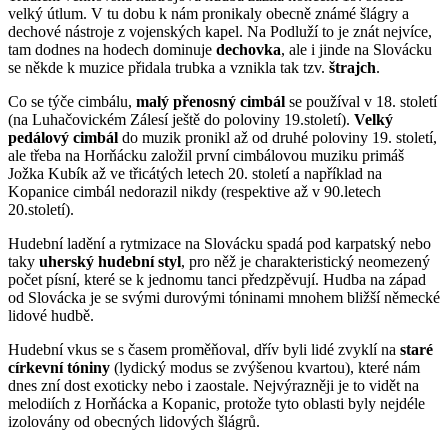
velký útlum. V tu dobu k nám pronikaly obecně známé šlágry a
dechové nástroje z vojenských kapel. Na Podluží to je znát nejvíce,
tam dodnes na hodech dominuje
dechovka
, ale i jinde na Slovácku
se někde k muzice přidala trubka a vznikla tak tzv.
štrajch
.
Co se týče cimbálu,
malý přenosný cimbál
se používal v 18. století
(na Luhačovickém Zálesí ještě do poloviny 19.století).
Velký
pedálový cimbál
do muzik pronikl až od druhé poloviny 19. století,
ale třeba na Horňácku založil první cimbálovou muziku primáš
Jožka Kubík až ve třicátých letech 20. století a například na
Kopanice cimbál nedorazil nikdy (respektive až v 90.letech
20.století).
Hudební ladění a rytmizace na Slovácku spadá pod karpatský nebo
taky
uherský hudební styl
, pro něž je charakteristický neomezený
počet písní, které se k jednomu tanci předzpěvují. Hudba na západ
od Slovácka je se svými durovými tóninami mnohem bližší německé
lidové hudbě.
Hudební vkus se s časem proměňoval, dřív byli lidé zvyklí na
staré
církevní tóniny
(lydický modus se zvýšenou kvartou), které nám
dnes zní dost exoticky nebo i zaostale. Nejvýrazněji je to vidět na
melodiích z Horňácka a Kopanic, protože tyto oblasti byly nejdéle
izolovány od obecných lidových šlágrů.