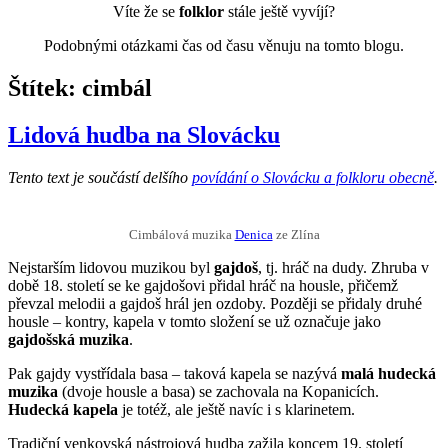
Víte že se
folklor
stále ještě vyvíjí?
Podobnými otázkami čas od času věnuju na tomto blogu.
Štítek:
cimbál
Lidová hudba na Slovácku
Tento text je součástí delšího
povídání o Slovácku a folkloru obecně
.
Cimbálová muzika
Denica
ze Zlína
Nejstarším lidovou muzikou byl
gajdoš
, tj. hráč na dudy. Zhruba v
době 18. století se ke gajdošovi přidal hráč na housle, přičemž
převzal melodii a gajdoš hrál jen ozdoby. Později se přidaly druhé
housle – kontry, kapela v tomto složení se už označuje jako
gajdošská muzika
.
Pak gajdy vystřídala basa – taková kapela se nazývá
malá hudecká
muzika
(dvoje housle a basa) se zachovala na Kopanicích.
Hudecká kapela
je totéž, ale ještě navíc i s klarinetem.
Tradiční venkovská nástrojová hudba zažila koncem 19. století