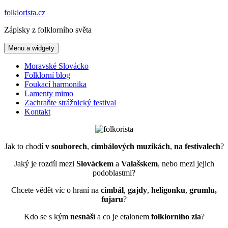
Přejít
folklorista.cz
k
Zápisky z folklorního světa
obsahu
webu
Menu a widgety
Moravské Slovácko
Folklorní blog
Foukací harmonika
Lamenty mimo
Zachraňte strážnický festival
Kontakt
Jak to chodí
v souborech
,
cimbálových muzikách
,
na festivalech
?
Jaký je rozdíl mezi
Slováckem
a
Valašskem
, nebo mezi jejich
podoblastmi?
Chcete vědět víc o hraní na
cimbál
,
gajdy
,
heligonku
,
grumlu,
fujaru
?
Kdo se s kým
nesnáší
a co je etalonem
folklorního zla
?